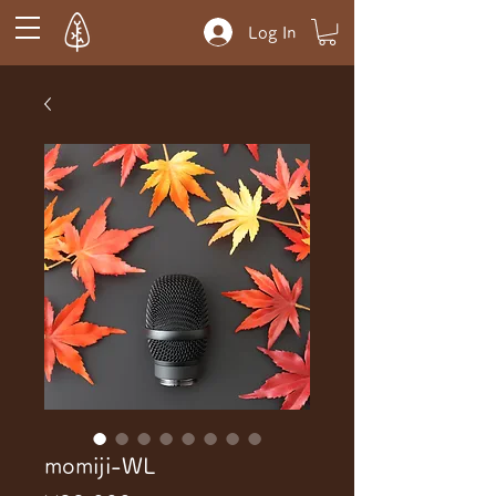
Log In
momiji-WL