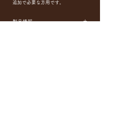
追加で必要な方用です。
製品情報
sakura、momijiなどにデフォルトで付
返品・交換について
属しているものと同じものです。
下記の場合は製品到着後14日以内にメ
送料・発送について
ールでご連絡の上、弊社が指定する宛
先に着払いでご返送ください。
日本国内は送料無料です。
現物確認後、交換対応をさせていただ
保証について
エコのため、梱包材は必要最低限とな
きます。
っています。
・製品に初期不良がある場合
消耗部品であるため、保証は特にしま
在庫がある場合は受注後1～2日で発送
・注文した製品と異なる場合
せん。
します。
ただし、お客様都合で外観に大きな傷
在庫がない場合は受注後3〜4ヵ月お待
や凹みや汚れがついた場合や、分解さ
ちください。
れた形跡がある場合は交換はお受けで
© 2021 Yokohama Mic
rophone
きません。
※ご連絡より7日を過ぎても製品の返
送がない場合は、返品・交換の申込を