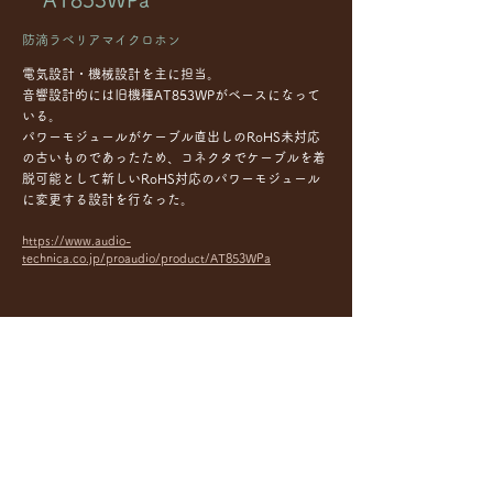
防滴ラベリアマイクロホン
電気設計・機械設計を主に担当。
音響設計的には旧機種AT853WPがベースになって
いる。
パワーモジュールがケーブル直出しのRoHS未対応
の古いものであったため、コネクタでケーブルを着
脱可能として新しいRoHS対応のパワーモジュール
に変更する設計を行なった。
https://www.audio-
technica.co.jp/proaudio/product/AT853WPa