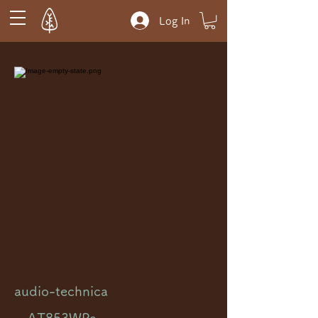
Log In
audio-technica
AT853WPa